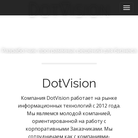
M
S
DotVision
k
a
i
i
p
n
t
m
o
e
c
n
o
Разработчик программных решений для бизнеса
n
u
t
e
n
DotVision
t
Компания DotVision работает на рынке
информационных технологий с 2012 года.
Мы являемся молодой компанией,
ориентированной на работу с
корпоративными Заказчиками. Мы
сотрудничаем как с компаниями-